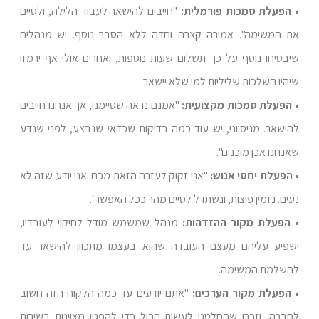
• הפעלת סמכות פורמלית:
"חייבים להישאר לעבוד הלילה, ולסיים
את המשימה". אמירה קצרה וחדה ללא הסבר נוסף. יש מנהלים
שיבטיחו נוסף על כך תשלום שעות נוספות, ואחרים אולי אף ירמזו
שיהיו השלכות שליליות למי שלא יישאר.
• הפעלת סמכות מקצועית:
"אמנם נראה שסיימנו, אך אנחנו חייבים
להישאר. מניסיוני, יש עוד כמה בדיקות שכדאי שנבצע, לפני שנדע
שאנחנו אכן מוכנים".
• הפעלת יחסי אנוש:
"אני זקוק לעזרה הזאת מכם. אני יודע שזה לא
נעים. נזמין פיצות, ונשתדל לסיים מהר ככל האפשר".
• הפעלת מקור ההזדהות:
מנהל שמשמש מודל לחיקוי לעובדיו,
ישפיע עליהם מעצם העובדה שהוא בעצמו מתכוון להישאר עד
להשלמת המשימה.
• הפעלת מקור הערכים:
"אתם יודעים עד כמה הלקוח הזה חשוב
לחברה, וזכרו שהחלטנו לעשות הכול כדי להפגין מצוינות בשירות