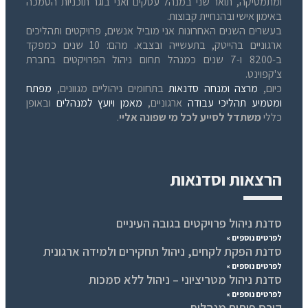
ומתמטיקה, תואר שני במנהל עסקים ואני בוגר תוכניות הסמכה
באימון אישי ובהנחיית קבוצות.
בעשרים השנים האחרונות אני מוביל אנשים, פרויקטים ותהליכים
ארגוניים בהייטק, בתעשייה ובצבא. מהם: 10 שנים כמפקד
ב-8200 ו-7 שנים כמנהל תחום ניהול הפרויקטים בחברת
צ'קפוינט.
כיום,
מרצה ומנחה סדנאות
בתחומים ניהוליים מגוונים,
מפתח
ומטמיע תהליכי עבודה
ארגוניים,
מאמן ויועץ למנהלים
ובאופן
כללי
משתדל לסייע לכל מי שפונה אליי
.
הרצאות וסדנאות
סדנת ניהול פרויקטים בגובה העיניים
לפרטים נוספים »
סדנת הפקת לקחים, ניהול תחקירים ולמידה ארגונית
לפרטים נוספים »
סדנת ניהול מטריציוני – ניהול ללא סמכות
לפרטים נוספים »
קורס פיתוח מנהלים