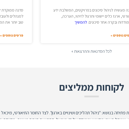
ה מעשית לניהול סיכונים בפרויקטים, המשלבת ידע
סדנה ממוקדת לנ
רטי, ארגז כלים יישומי ותרגול לזיהוי, הערכה,
למנהלים ולעובדי
ודדות ובקרה אחר סיכונים.
להמשיך
טוב יותר את המש
ים נוספים »
פרטים נוספים »
לכל הסדנאות וההרצאות »
לקוחות ממליצים
תיחה בנושא: "ניהול תהליכים ושינויים בארגון". לצד החומר התיאורטי, מיכאל 
והל באופן מקצועי וממוקד על ידי מיכאל. ההרצאה הייתה מצוינת, מדויקת ומו