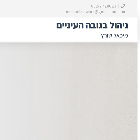
052-7728023
michael.szwarc@gmail.com
ניהול בגובה העיניים
מיכאל שורץ
לדלג לתוכן
דילוג
לתוכן