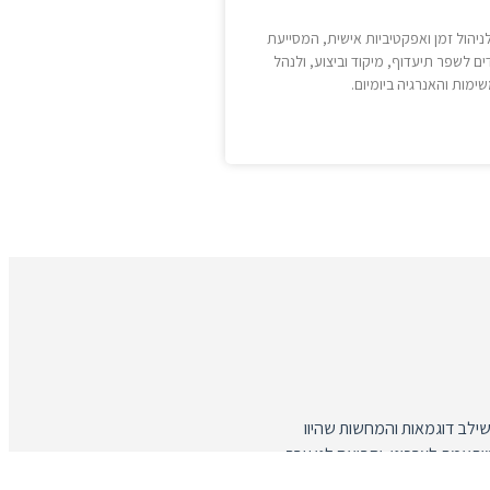
יהול זמן ואפקטיביות אישית, המסייעת
ם לשפר תיעדוף, מיקוד וביצוע, ולנהל
ימות והאנרגיה ביומיום.
שילב דוגמאות והמחשות שהיוו
מיכאל שלום, בהמשך לביצוע סדנת ה
תאמת לצרכינו, והביאה לנו ערך
100% מסכימים מאוד שהפגנת של