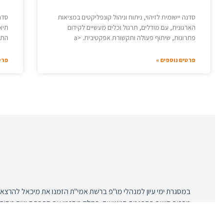
סדנה יישומית לזיהוי, ניתוח וניהול קונפליקטים במציאות
סדנ
הארגונית, עם מודלים, תרגול וכלים מעשיים לקידום
תיאו
פתרונות, שיתוף פעולה ותקשורת אפקטיבית. <a
התמ
פרטים נוספים »
פרט
במסגרת ימי עיון למנהלי מו"פ ברשת אמי"ת הזמנו את מיכאל להרצאת פ
מרכיב חשוב בהפנמת הנושאים. בחלק מהזמן אף התפתח שיח מהותי, שנ
מוסף רב ששימש אותנו במהלך ימי העיון.