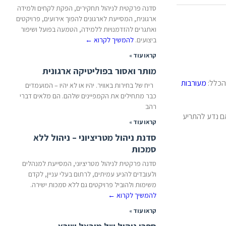
סדנה פרקטית לניהול תחקירים, הפקת לקחים ולמידה
ארגונית, המסייעת לארגונים להפוך אירועים, פרויקטים
ואתגרים להזדמנויות ללמידה, הטמעה בפועל ושיפור
ביצועים.
להמשיך לקרוא
←
קראו עוד »
מותר ואסור בפוליטיקה ארגונית
הכלל:
מעורבות
ריח של בחירות באוויר. יהיו או לא יהיו – המועמדים
כבר מתחילים את הקמפיינים שלהם. הם מלאים דברי
רהב
אם נדע להתריע
קראו עוד »
סדנת ניהול מטריציוני – ניהול ללא
סמכות
סדנה פרקטית לניהול מטריציוני, המסייעת למנהלים
ולעובדים להניע עמיתים, לרתום בעלי עניין, לקדם
משימות ולהוביל פרויקטים גם ללא סמכות ישירה.
להמשיך לקרוא
←
קראו עוד »