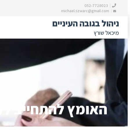
052-7728023
michael.szwarc@gmail.com
ניהול בגובה העיניים
מיכאל שורץ
לדלג לתוכן
דילוג
לתוכן
האומץ להתחייב ללו