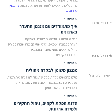
בניהול פרויקטים, לשפר מיומנויות ניהול רלוונטיות,
לתת כלים פרקטיים ולפתח תחושת מסוגלות.
להמשיך
לקרוא
←
קראו עוד »
אנחנו אמורים
איך מתמודדים עם מנגנון ההעדר
בארגונים
השבוע היתה לי הזדמנות להבחין באפקט
העדר בקבוצת ווטסאפ: יש לי שתי קבוצות שונות בקורס
ניהול פרוקטים שאני מעביר בזום באחד
הארגונים: קבוצת
בסביבה מרובת משימות – כולנו "סטודנטים". אנחנו יכולים לשכנע את עצמנו שאנחנו עושים את המקסימום, אבל בפועל כולנו זקוקים ל-deadlines כדי להבטיח
קראו עוד »
מנגנון משומן לבקרה ניהולית
רשים – לא נוכל
כולנו מחפשים נוסחת קסם שתעזור לנו לנהל את הצוות
שלנו או את עצמנו בצורה טובה יותר, מועילה יותר
וחסכונית יותר. הסוד טמון
קראו עוד »
סדנת הפקת לקחים, ניהול תחקירים
ולמידה ארגונית