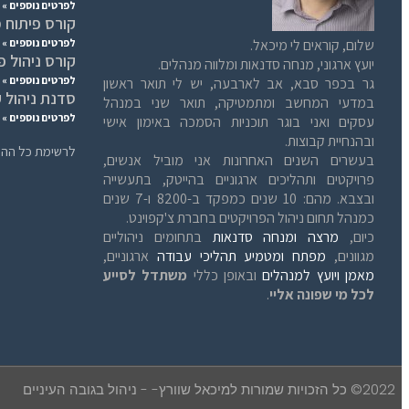
לפרטים נוספים »
קורס פיתוח 
שלום, קוראים לי מיכאל.
לפרטים נוספים »
קורס ניהול פ
יועץ ארגוני, מנחה סדנאות ומלווה מנהלים.
לפרטים נוספים »
גר בכפר סבא, אב לארבעה, יש לי תואר ראשון
סדנת ניהול 
במדעי המחשב ומתמטיקה, תואר שני במנהל
לפרטים נוספים »
עסקים ואני בוגר תוכניות הסמכה באימון אישי
ובהנחיית קבוצות.
לרשימת כל ההר
בעשרים השנים האחרונות אני מוביל אנשים,
פרויקטים ותהליכים ארגוניים בהייטק, בתעשייה
ובצבא. מהם: 10 שנים כמפקד ב-8200 ו-7 שנים
כמנהל תחום ניהול הפרויקטים בחברת צ'קפוינט.
כיום,
מרצה ומנחה סדנאות
בתחומים ניהוליים
מגוונים,
מפתח ומטמיע תהליכי עבודה
ארגוניים,
מאמן ויועץ למנהלים
ובאופן כללי
משתדל לסייע
לכל מי שפונה אליי
.
2022© כל הזכויות שמורות למיכאל שוורץ- - ניהול בגובה העיניים