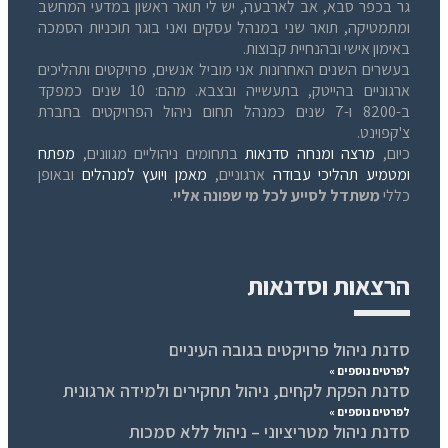
גר בכפר סבא, אב לארבעה, יש לי תואר ראשון במדעי המחשב
ומתמטיקה, תואר שני במנהל עסקים ואני בוגר תוכניות הסמכה
באימון אישי ובהנחיית קבוצות.
בעשרים השנים האחרונות אני מוביל אנשים, פרויקטים ותהליכים
ארגוניים בהייטק, בתעשייה ובצבא. מהם: 10 שנים כמפקד
ב-8200 ו-7 שנים כמנהל תחום ניהול הפרויקטים בחברת
צ'קפוינט.
כיום,
מרצה ומנחה סדנאות
בתחומים ניהוליים מגוונים,
מפתח
ומטמיע תהליכי עבודה
ארגוניים,
מאמן ויועץ למנהלים
ובאופן
כללי
משתדל לסייע לכל מי שפונה אליי
.
הרצאות וסדנאות
סדנת ניהול פרויקטים בגובה העיניים
לפרטים נוספים »
סדנת הפקת לקחים, ניהול תחקירים ולמידה ארגונית
לפרטים נוספים »
סדנת ניהול מטריציוני – ניהול ללא סמכות