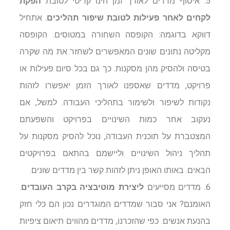
5. איסוף מדדים לאורך זמן הינו קריטי לטובת
הפקת
לקחים לאחר פעילות לטובת שיפור תהליכים
. אתחיל
דווקא בדוגמה: הקופסה השחורה במטוסים. הקופסה
מקליטה נתונים שונים המאפשרים לשחזר את מה שקרה
בטיסה ולהסיק מהן מסקנות. כך גם בכל סיום פעילות או
פרויקט, מדדים שאספנו לאורך הזמן יאפשרו לזהות
נקודות לשיפור ולשימור בתהליכי העבודה. למשל, אם
נעקוב אחר כמות השינויים בפרויקט והשפעתם
המצטברת על תוכנית העבודה, נוכל להסיק מסקנות על
תהליך ניהול השינויים וליישמם בהתאם בפרויקטים
הבאים. באותו האופן ניתן לזהות קשר בין מדדים שונים.
6. מדדים מסייעים
ליצירת מוטיבציה בקרב העובדים
.
האומנם? אני סבור שמדדים המוגדרים נכון הם כלי חזק
בהנעת אנשים. כפי שהזכרנו, מדדים מהווים תיאום ציפיות