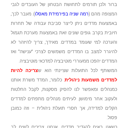
ברור ולכן תורמים לתחושת הבטחון של העובדים לגבי
המצופה מהם (
רמה שניה בפירמידת מאסלו
). מעבר לכך,
באמצעות מדדים ניתן לייצר סביבת עבודה של תחרות
חיובית בקרב גופים שונים זאת באמצעות מערכת תגמול
והערכה למי שעומד במדדים. מאידך, צריך להיזהר לא
להיגרר למצב בו המדדים משמשים לצרכי "ענישה" ואז
המדדים יהפכו ממעוררי מוטיבציה למדכאי מוטיבציה.
המשותף לכל התועלות שציינתי הוא ש
צריכה להיות
למדדים משמעות ניהולית
. כלומר, המדד משרת אותנו
כמנהלים ומאפשר לנו להסיק מסקנות, לקבל החלטות
ולעקוב אחר מימושן. לעיתים מנהלים מתפתים למדדים
הקלים למדידה, אך חסרי תועלת ניהולית – וזה כמובן
פסול.
כשאנו באים להגדיר מדדים, אנחנו צריכים לשים לב