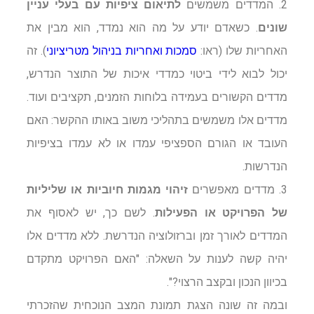
2. המדדים משמשים
לתיאום ציפיות עם בעלי עניין
שונים
. כשאדם יודע על מה הוא נמדד, הוא מבין את
האחריות שלו (ראו:
סמכות ואחריות בניהול מטריציוני
). זה
יכול לבוא לידי ביטוי כמדדי איכות של התוצר הנדרש,
מדדים הקשורים בעמידה בלוחות הזמנים, תקציבים ועוד.
מדדים אלו משמשים בתהליכי משוב באותו ההקשר: האם
העובד או הגורם הספציפי עמדו או לא עמדו בציפיות
הנדרשות.
3. מדדים מאפשרים
זיהוי מגמות חיוביות או שליליות
של הפרויקט או הפעילות
. לשם כך, יש לאסוף את
המדדים לאורך זמן וברזולוציה הנדרשת. ללא מדדים אלו
יהיה קשה לענות על השאלה: "האם הפרויקט מתקדם
בכיוון הנכון ובקצב הרצוי?".
ובמה זה שונה הצגת תמונת המצב הנוכחית שהזכרתי