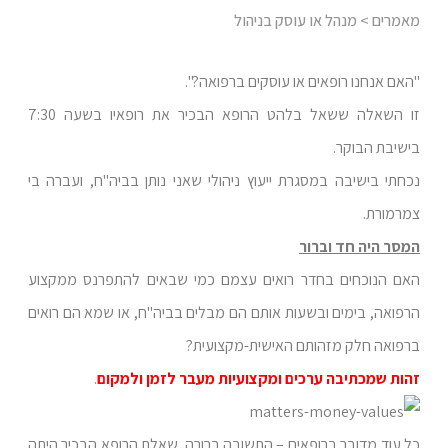
מאמרים
> מנהל או עוסק בניהול
"האם אנחנו רופאים או עוסקים ברפואה?".
זו השאלה ששאל בלהט הרופא הבכיר את רופאיו בשעה 7:30
בישיבת הבוקר.
נכחתי בישיבה במסגרת ייעוץ ניהולי שאני נותן בביה"ח, ועברה בי
צמרמורת.
המסר היה חד וברור
האם הנוכחים בחדר רואים עצמם כמי שבאים להתפרנס ממקצוע
הרפואה, בימים ובשעות אותם הם מבלים בביה"ח, או שמא הם רואים
ברפואה חלק מזהותם האישית-מקצועית?
זהות שמכתיבה ערכים ומקצועיות מעבר לזמן ולמקום
.
כל עוד מדובר ברופאים – התשובה ברורה. שאלת הרופא הבכיר היתה