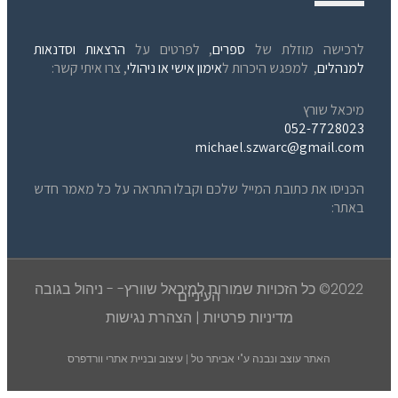
לרכישה מוזלת של
ספרים
, לפרטים על
הרצאות וסדנאות
למנהלים
, למפגש היכרות ל
אימון אישי או ניהולי
, צרו איתי קשר:
מיכאל שורץ
052-7728023
michael.szwarc@gmail.com
הכניסו את כתובת המייל שלכם וקבלו התראה על כל מאמר חדש
באתר:
2022© כל הזכויות שמורות למיכאל שוורץ- - ניהול בגובה
העיניים
מדיניות פרטיות
|
הצהרת נגישות
האתר עוצב ונבנה ע"י
אביתר טל | עיצוב ובניית אתרי וורדפרס