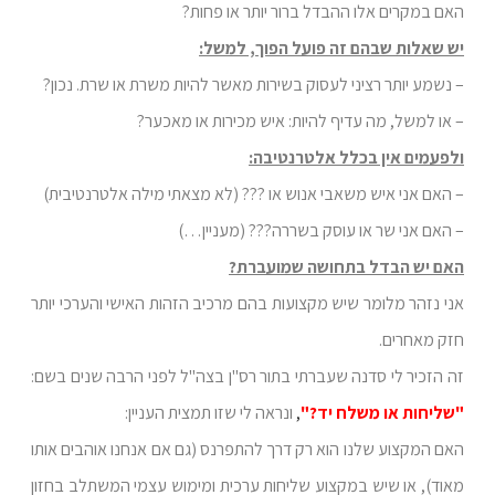
האם במקרים אלו ההבדל ברור יותר או פחות?
יש שאלות שבהם זה פועל הפוך, למשל:
– נשמע יותר רציני לעסוק בשירות מאשר להיות משרת או שרת. נכון?
– או למשל, מה עדיף להיות: איש מכירות או מאכער?
ולפעמים אין בכלל אלטרנטיבה:
– האם אני איש משאבי אנוש או ??? (לא מצאתי מילה אלטרנטיבית)
– האם אני שר או עוסק בשררה??? (מעניין…)
האם יש הבדל בתחושה שמועברת?
אני נזהר מלומר שיש מקצועות בהם מרכיב הזהות האישי והערכי יותר
חזק מאחרים.
זה הזכיר לי סדנה שעברתי בתור רס"ן בצה"ל לפני הרבה שנים בשם:
"שליחות או משלח יד?"
,
ונראה לי שזו תמצית העניין:
האם המקצוע שלנו הוא רק דרך להתפרנס (גם אם אנחנו אוהבים אותו
מאוד), או שיש במקצוע שליחות ערכית ומימוש עצמי המשתלב בחזון