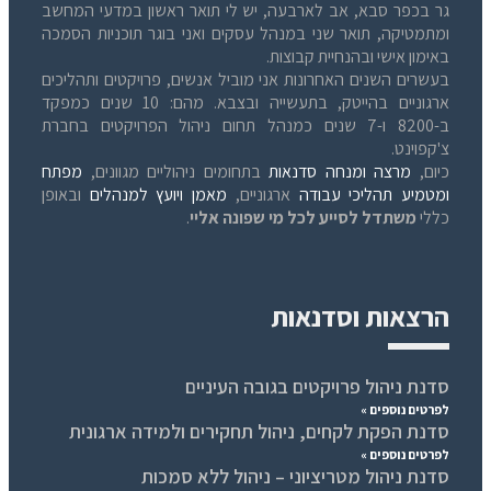
גר בכפר סבא, אב לארבעה, יש לי תואר ראשון במדעי המחשב
ומתמטיקה, תואר שני במנהל עסקים ואני בוגר תוכניות הסמכה
באימון אישי ובהנחיית קבוצות.
בעשרים השנים האחרונות אני מוביל אנשים, פרויקטים ותהליכים
ארגוניים בהייטק, בתעשייה ובצבא. מהם: 10 שנים כמפקד
ב-8200 ו-7 שנים כמנהל תחום ניהול הפרויקטים בחברת
צ'קפוינט.
כיום,
מרצה ומנחה סדנאות
בתחומים ניהוליים מגוונים,
מפתח
ומטמיע תהליכי עבודה
ארגוניים,
מאמן ויועץ למנהלים
ובאופן
כללי
משתדל לסייע לכל מי שפונה אליי
.
הרצאות וסדנאות
סדנת ניהול פרויקטים בגובה העיניים
לפרטים נוספים »
סדנת הפקת לקחים, ניהול תחקירים ולמידה ארגונית
לפרטים נוספים »
סדנת ניהול מטריציוני – ניהול ללא סמכות