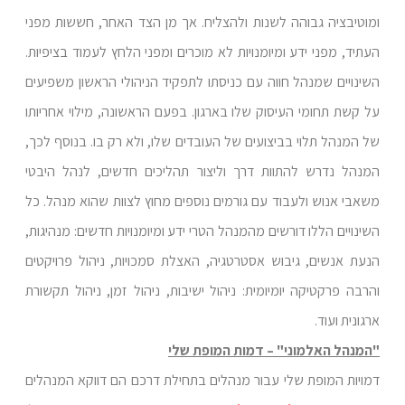
ומוטיבציה גבוהה לשנות ולהצליח. אך מן הצד האחר, חששות מפני
העתיד, מפני ידע ומיומנויות לא מוכרים ומפני הלחץ לעמוד בציפיות.
השינויים שמנהל חווה עם כניסתו לתפקיד הניהולי הראשון משפיעים
על קשת תחומי העיסוק שלו בארגון. בפעם הראשונה, מילוי אחריותו
של המנהל תלוי בביצועים של העובדים שלו, ולא רק בו. בנוסף לכך,
המנהל נדרש להתוות דרך וליצור תהליכים חדשים, לנהל היבטי
משאבי אנוש ולעבוד עם גורמים נוספים מחוץ לצוות שהוא מנהל. כל
השינויים הללו דורשים מהמנהל הטרי ידע ומיומנויות חדשים: מנהיגות,
הנעת אנשים, גיבוש אסטרטגיה, האצלת סמכויות, ניהול פרויקטים
והרבה פרקטיקה יומיומית: ניהול ישיבות, ניהול זמן, ניהול תקשורת
ארגונית ועוד.
"המנהל האלמוני" – דמות המופת שלי
דמויות המופת שלי עבור מנהלים בתחילת דרכם הם דווקא המנהלים