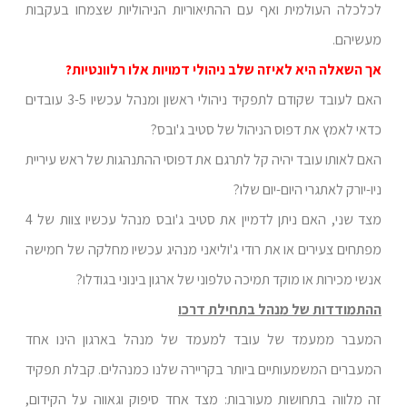
לכלכלה העולמית ואף עם ההתיאוריות הניהוליות שצמחו בעקבות
מעשיהם.
אך השאלה היא לאיזה שלב ניהולי דמויות אלו רלוונטיות?
האם לעובד שקודם לתפקיד ניהולי ראשון ומנהל עכשיו 3-5 עובדים
כדאי לאמץ את דפוס הניהול של סטיב ג'ובס?
האם לאותו עובד יהיה קל לתרגם את דפוסי ההתנהגות של ראש עיריית
ניו-יורק לאתגרי היום-יום שלו?
מצד שני, האם ניתן לדמיין את סטיב ג'ובס מנהל עכשיו צוות של 4
מפתחים צעירים או את רודי ג'וליאני מנהיג עכשיו מחלקה של חמישה
אנשי מכירות או מוקד תמיכה טלפוני של ארגון בינוני בגודלו?
ההתמודדות של מנהל בתחילת דרכו
המעבר ממעמד של עובד למעמד של מנהל בארגון הינו אחד
המעברים המשמעותיים ביותר בקריירה שלנו כמנהלים. קבלת תפקיד
זה מלווה בתחושות מעורבות: מצד אחד סיפוק וגאווה על הקידום,