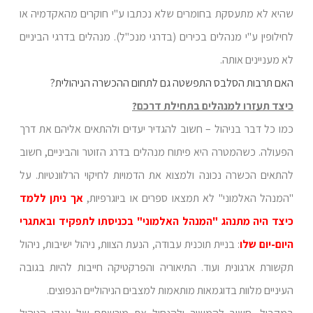
שהיא לא מתעסקת בחומרים שלא נכתבו ע"י חוקרים מהאקדמיה או
לחילופין ע"י מנהלים בכירים (בדרגי מנכ"ל). מנהלים בדרגי הביניים
לא מעניינים אותה.
האם תרבות הסלבס התפשטה גם לתחום ההכשרה הניהולית?
כיצד תעזרו למנהלים בתחילת דרכם?
כמו כל דבר בניהול – חשוב להגדיר יעדים ולהתאים אליהם את דרך
הפעולה. כשהמטרה היא פיתוח מנהלים בדרג הזוטר והביניים, חשוב
להתאים הכשרה נכונה ולמצוא את הדמויות לחיקוי הרלוונטיות. על
"המנהל האלמוני" לא תמצאו ספרים או ביוגרפיות,
אך ניתן ללמד
כיצד היה מתנהג "המנהל האלמוני" בכניסתו לתפקיד ובאתגרי
היום-יום שלו
: בניית תוכנית עבודה, הנעת הצוות, ניהול ישיבות, ניהול
תקשורת ארגונית ועוד. התיאוריה והפרקטיקה חייבות להיות בגובה
העיניים מלוות בדוגמאות מותאמות למצבים הניהוליים הנפוצים.