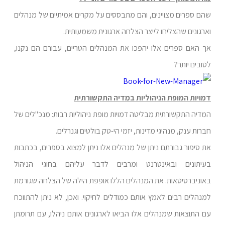
שהם ספרים מצויינים, והם מתבססים על מקרים אמיתיים של מנהלים
וארגונים שהצליחו לייצר הצלחה ארגונית משמעותית.
אך האם ספרים אלו יהפכו את המנהלים הטריים, עבורם הם נקנו,
לטובים יותר?
דמויות המופת הניהוליות במדיה התקשורתית
המדיה התקשורתית מבליטה דמויות מופת ניהוליות רבות: מנכ"לים של
חברות ענק, מנהיגי מדינות, יזמי הי-טק בולטים וגנרלים.
את סיפור גבורתם ניתן של מנהלים אלו ניתן למצוא בספרים, בכתבות
בעיתונים ובאינטרנט ומרבים לדבר עליהם בחוגי הניהול
באוניברסיטאות. את המנהלים הללו אופפת הילה של הצלחה שגורמת
למנהלים רבים לאמץ אותם כמודלים לחיקוי. ואכן, לא ניתן להתווכח
עם התוצאות שמנהלים אלו הביאו לארגונים אותם ניהלו, עם תרומתן