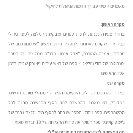
מאמרים
> מיהי עבורך הדמות הניהולית לחיקוי?
מקרה ראשון:
בחורה צעירה נכנסת לחנות ספרים ומבקשת המלצה לספר ניהולי
עבור ידיד שקודם לאחרונה לתפקיד ניהולי ראשון. "יש מגוון רחב של
ספרים", אמרה המוכרת, "אבל אנחנו בדר"כ ממליצים על הספר
'מנהיגות' של רודי ג'וליאני"- ספרו של ראש עיריית ניו-יורק שכיהן בזמן
אסון התאומים.
מקרה שני:
באחד הארגונים הגדולים התקיימה הכשרה למנהלי צוותים חדשים.
כמקובל, רצו מארגני ההכשרה לתת בסוף ההכשרה מתנה לכל
המשתתפים: ספר ניהולי. הספר שנבחר לבסוף היה "לנצח נבנו" של
ג'יימס קולינס. ספר הסוקר את סודות ההצלחה של 18 חברות מופת.
מה המשותף לשני הספרים בסיפורים הנ"ל?