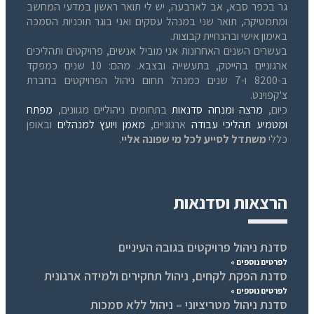
גר בכפר סבא, אב לארבעה, יש לי תואר ראשון במדעי המחשב
ומתמטיקה, תואר שני במנהל עסקים ואני בוגר תוכניות הסמכה
באימון אישי ובהנחיית קבוצות.
בעשרים השנים האחרונות אני מוביל אנשים, פרויקטים ותהליכים
ארגוניים בהייטק, בתעשייה ובצבא. מהם: 10 שנים כמפקד
ב-8200 ו-7 שנים כמנהל תחום ניהול הפרויקטים בחברת
צ'קפוינט.
כיום,
מרצה ומנחה סדנאות
בתחומים ניהוליים מגוונים,
מפתח
ומטמיע תהליכי עבודה
ארגוניים,
מאמן ויועץ למנהלים
ובאופן
כללי
משתדל לסייע לכל מי שפונה אליי
.
הרצאות וסדנאות
סדנת ניהול פרויקטים בגובה העיניים
לפרטים נוספים »
סדנת הפקת לקחים, ניהול תחקירים ולמידה ארגונית
לפרטים נוספים »
סדנת ניהול מטריציוני – ניהול ללא סמכות