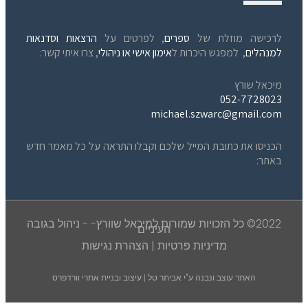
לרכישה מוזלת של
ספרים
, לפרטים על
הרצאות וסדנאות
למנהלים
, למפגש היכרות ל
אימון אישי או ניהולי
, צרו איתי קשר:
מיכאל שורץ
052-7728023
michael.szwarc@gmail.com
הכניסו את כתובת המייל שלכם וקבלו התראה על כל מאמר חדש
באתר:
2022© כל הזכויות שמורות למיכאל שוורץ- - ניהול בגובה
העיניים
מדיניות פרטיות
|
הצהרת נגישות
האתר עוצב ונבנה ע"י
אביתר טל | עיצוב ובניית אתרי וורדפרס