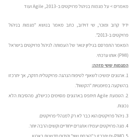
מאמרים
> על מגמות בניהול פרויקטים ב-2013, Agile ועוד
ידיד קרוב ומוכר, שי דוידוב, כתב מאמר בנושא "מגמות בניהול
פרויקטים ב-2013".
המאמר התפרסם בגיליון ינואר של העמותה לניהול פרויקטים בישראל
(PMI) אותו ערכתי.
המגמות ששי מזהה:
1. ארגונים ימשיכו לשאוף לטיפוח הנהגה פרויקטלית חזקה, אך יתרכזו
בהשקעה במיומנויות "הקשות".
2. הטמעת Agile תיתפס בארגונים מסוימים ככישלון, מהסיבות הלא
נכונות.
3. ניהול פרויקטים הוא כבר לא רק למנהלי פרויקטים.
4. מגה פרויקטים יעמידו אתגרים ייחודיים וקשים הרבה יותר.
5. PMO-ים יתרכזו ב"הוכחת שווי" וקידום חדשנות בארגון.