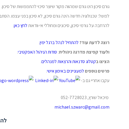
גורם סיכון הינו גורם שמהווה מקור שיוצר סיכוי להתממשות של סיכון.
למשל: טכנולוגיה חדשה הינה גורם סיכון, לא סיכון בפני עצמו. הסתבכו
להרחבה על גורמי סיכון, סיכונים ומחוללי אי-וודאות
לחץ כאן
.
רוצה לדעת עוד?
להתחיל לנהל ברגל ימין
.
ולעוד קפיצת מדרגה ניהולית
:
סודות הניהול האפקטיבי
.
הציצו ב
קטלוג סדנאות והרצאות למנהלים
.
פרטים נוספים
למעוניינים
באימון אישי
.
עקבו אחריי גם ב-
מיכאל שורץ, 052-7728023
michael.szwarc@gmail.com
להר