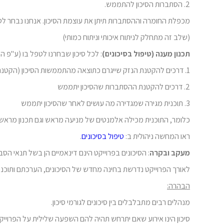
2. הסתברות הסיכון להתממש.
מכפלת החומרה וההסתברות תיתן את עוצמת הסיכון. אנחנו נבחר לט
(שלב זה מתחלק לניתוח איכותי וניתוח כמותי)
תכנון מענה (טיפול בסיכונים)
: לכל סיכון שבחרנו לטפל בו (ע"פ ה
1. דרכים להקטנת הנזק שייגרם כתוצאה מהתממשות הסיכון (הקטנת החומרה)
2. דרכים להקטנת ההסתברות שהסיכון יתממש
3. תוכנית מגירה שמגדירה מה עושים לאחר שהסיכון יתממש
כלומר, התוכנית מכילה אלמנטים של מניעה מראש וגם תכנון מראש 
ראו המחשה ניהולית ב:
טיפול בסיכונים
.
מעקב ובקרה
: הסיכונים בפרוייקט הינם דינאמיים הן בשל תנאי הס
לאורך הפרוייקט נדרשת בחינה מחדש של הסיכונים, הערכתם ותוכני
הבהרה:
מנהלים רבים מתבלבלים בין סיכונים לגורמי סיכון.
סיכון הינו אירוע שאם יתרחש תהיה להם השפעה שלילית על הפרוייק