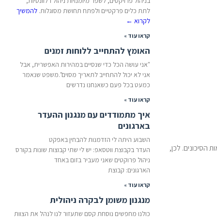
בניהול פרויקטים, לשפר מיומנויות ניהול רלוונטיות,
לתת כלים פרקטיים ולפתח תחושת מסוגלות.
להמשיך
לקרוא
←
קראו עוד »
האומץ להתחייב ללוחות זמנים
"אני עושה הכל כדי שנסיים במהירות האפשרית, אבל
אני לא יכול להתחייב לתאריך מסוים".משפט שנאמר
כמעט בכל פעם כשאנחנו נדרשים
קראו עוד »
איך מתמודדים עם מנגנון ההעדר
בארגונים
השבוע היתה לי הזדמנות להבחין באפקט
 הסיכונים. לכן,
העדר בקבוצת ווטסאפ: יש לי שתי קבוצות שונות בקורס
ניהול פרוקטים שאני מעביר בזום באחד
הארגונים: קבוצת
קראו עוד »
מנגנון משומן לבקרה ניהולית
כולנו מחפשים נוסחת קסם שתעזור לנו לנהל את הצוות