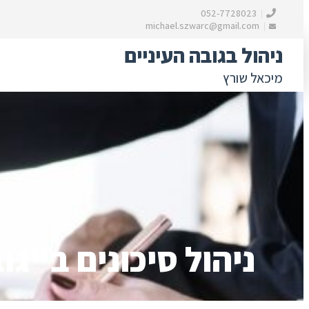
052-7728023
michael.szwarc@gmail.com
ניהול בגובה העיניים
מיכאל שורץ
לדלג לתוכן
דילוג
לתוכן
ניהול סיכונים ב"גו