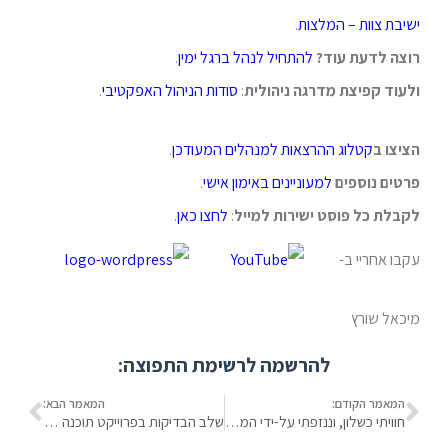
ישיבת צוות – המלצות
.
רוצה לדעת עוד?
להתחיל לנהל ברגל ימין
.
ולעוד קפיצת מדרגה ניהולית
:
סודות הניהול האפקטיבי
.
הציצו ב
קטלוג ההרצאות למנהלים המעודכן
.
פרטים נוספים
למעוניינים
באימון אישי
.
לקבלת כל פוסט ישירות למייל
:
לחצו כאן
.
עקבו אחריי ב-
מיכאל שורץ
להרשמה לרשימת התפוצה:
המאמר הקודם:
המאמר הבא:
חוויתי כשלון, וננזפתי על-ידי המנהל השלי
שלב הבדיקות בפרוייקט תוכנה – הרבה יותר מבדיקות