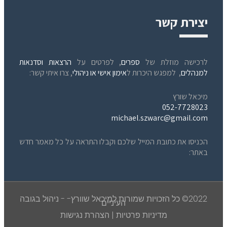
יצירת קשר
לרכישה מוזלת של
ספרים
, לפרטים על
הרצאות וסדנאות
למנהלים
, למפגש היכרות ל
אימון אישי או ניהולי
, צרו איתי קשר:
מיכאל שורץ
052-7728023
michael.szwarc@gmail.com
הכניסו את כתובת המייל שלכם וקבלו התראה על כל מאמר חדש
באתר:
2022© כל הזכויות שמורות למיכאל שוורץ- - ניהול בגובה
העיניים
מדיניות פרטיות
|
הצהרת נגישות