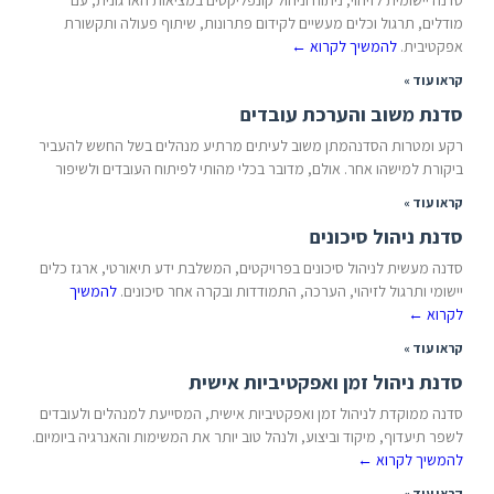
סדנה יישומית לזיהוי, ניתוח וניהול קונפליקטים במציאות הארגונית, עם
מודלים, תרגול וכלים מעשיים לקידום פתרונות, שיתוף פעולה ותקשורת
אפקטיבית.
להמשיך לקרוא
←
קראו עוד »
סדנת משוב והערכת עובדים
רקע ומטרות הסדנהמתן משוב לעיתים מרתיע מנהלים בשל החשש להעביר
ביקורת למישהו אחר. אולם, מדובר בכלי מהותי לפיתוח העובדים ולשיפור
קראו עוד »
סדנת ניהול סיכונים
סדנה מעשית לניהול סיכונים בפרויקטים, המשלבת ידע תיאורטי, ארגז כלים
יישומי ותרגול לזיהוי, הערכה, התמודדות ובקרה אחר סיכונים.
להמשיך
לקרוא
←
קראו עוד »
סדנת ניהול זמן ואפקטיביות אישית
סדנה ממוקדת לניהול זמן ואפקטיביות אישית, המסייעת למנהלים ולעובדים
לשפר תיעדוף, מיקוד וביצוע, ולנהל טוב יותר את המשימות והאנרגיה ביומיום.
להמשיך לקרוא
←
קראו עוד »