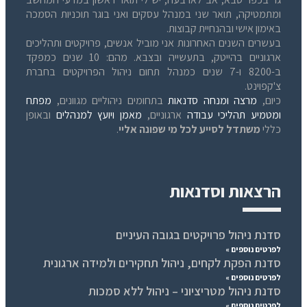
ומתמטיקה, תואר שני במנהל עסקים ואני בוגר תוכניות הסמכה
באימון אישי ובהנחיית קבוצות.
בעשרים השנים האחרונות אני מוביל אנשים, פרויקטים ותהליכים
ארגוניים בהייטק, בתעשייה ובצבא. מהם: 10 שנים כמפקד
ב-8200 ו-7 שנים כמנהל תחום ניהול הפרויקטים בחברת
צ'קפוינט.
כיום,
מרצה ומנחה סדנאות
בתחומים ניהוליים מגוונים,
מפתח
ומטמיע תהליכי עבודה
ארגוניים,
מאמן ויועץ למנהלים
ובאופן
כללי
משתדל לסייע לכל מי שפונה אליי
.
הרצאות וסדנאות
סדנת ניהול פרויקטים בגובה העיניים
לפרטים נוספים »
סדנת הפקת לקחים, ניהול תחקירים ולמידה ארגונית
לפרטים נוספים »
סדנת ניהול מטריציוני – ניהול ללא סמכות
לפרטים נוספים »