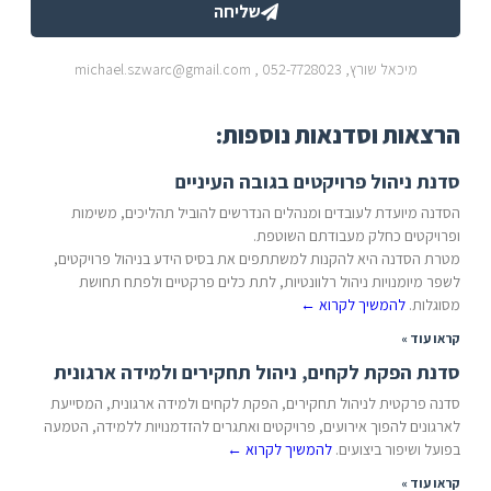
שליחה
מיכאל שורץ,
052-7728023
,
michael.szwarc@gmail.com
הרצאות וסדנאות נוספות:
סדנת ניהול פרויקטים בגובה העיניים
הסדנה מיועדת לעובדים ומנהלים הנדרשים להוביל תהליכים, משימות
ופרויקטים כחלק מעבודתם השוטפת.
מטרת הסדנה היא להקנות למשתתפים את בסיס הידע בניהול פרויקטים,
לשפר מיומנויות ניהול רלוונטיות, לתת כלים פרקטיים ולפתח תחושת
מסוגלות.
להמשיך לקרוא
←
קראו עוד »
סדנת הפקת לקחים, ניהול תחקירים ולמידה ארגונית
סדנה פרקטית לניהול תחקירים, הפקת לקחים ולמידה ארגונית, המסייעת
לארגונים להפוך אירועים, פרויקטים ואתגרים להזדמנויות ללמידה, הטמעה
בפועל ושיפור ביצועים.
להמשיך לקרוא
←
קראו עוד »