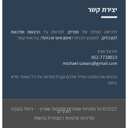
יצירת קשר
לרכישה מוזלת של
ספרים
, לפרטים על
הרצאות וסדנאות
למנהלים
, למפגש היכרות ל
אימון אישי או ניהולי
, צרו איתי קשר:
מיכאל שורץ
052-7728023
michael.szwarc@gmail.com
הכניסו את כתובת המייל שלכם וקבלו התראה על כל מאמר חדש
באתר:
2022© כל הזכויות שמורות למיכאל שוורץ- - ניהול בגובה
העיניים
מדיניות פרטיות
|
הצהרת נגישות