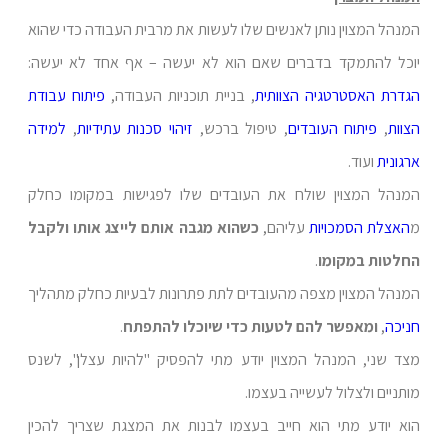
המנהל המצוין נותן לאנשים שלו לעשות את מרבית העבודה כדי שהוא
יוכל להתמקד בדברים שאם הוא לא יעשה – אף אחד לא יעשה:
הגדרת האסטרטגיה הצוותית
, בניית תוכניות העבודה,
פיתוח עבודת
הצוות
,
פיתוח העובדים
, טיפול ברכש,
זיהוי סכנות עתידיות
,
למידה
ארגונית
ועוד.
המנהל המצוין שולח את העובדים שלו לפגישות במקומו כחלק
מ
האצלת הסמכויות
עליהם,
כשהוא מגבה אותם לייצג אותו ולקבל
החלטות במקומו
.
המנהל המצוין מצפה מהעובדים לתת פתרונות לבעיות כחלק מתהליך
חניכה
,
ומאפשר להם לטעות כדי שיוכלו להתפתח
.
מצד שני, המנהל המצוין יודע מתי להפסיק "להיות עצלן", לשנס
מותניים ולצלול לעשייה בעצמו.
הוא יודע מתי הוא חייב בעצמו לבנות את המצגת שצריך להכין