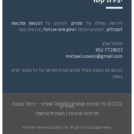
לרכישה מוזלת של
ספרים
, לפרטים על
הרצאות וסדנאות
למנהלים
, למפגש היכרות ל
אימון אישי או ניהולי
, צרו איתי קשר:
מיכאל שורץ
052-7728023
michael.szwarc@gmail.com
הכניסו את כתובת המייל שלכם וקבלו התראה על כל מאמר חדש
באתר:
2022© כל הזכויות שמורות למיכאל שוורץ- - ניהול בגובה
העיניים
מדיניות פרטיות
|
הצהרת נגישות
האתר עוצב ונבנה ע"י
אביתר טל | עיצוב ובניית אתרי וורדפרס