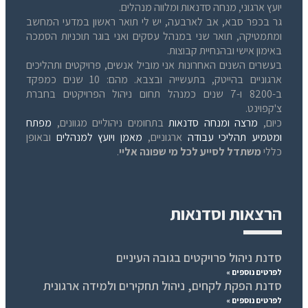
יועץ ארגוני, מנחה סדנאות ומלווה מנהלים.
גר בכפר סבא, אב לארבעה, יש לי תואר ראשון במדעי המחשב
ומתמטיקה, תואר שני במנהל עסקים ואני בוגר תוכניות הסמכה
באימון אישי ובהנחיית קבוצות.
בעשרים השנים האחרונות אני מוביל אנשים, פרויקטים ותהליכים
ארגוניים בהייטק, בתעשייה ובצבא. מהם: 10 שנים כמפקד
ב-8200 ו-7 שנים כמנהל תחום ניהול הפרויקטים בחברת
צ'קפוינט.
כיום,
מרצה ומנחה סדנאות
בתחומים ניהוליים מגוונים,
מפתח
ומטמיע תהליכי עבודה
ארגוניים,
מאמן ויועץ למנהלים
ובאופן
כללי
משתדל לסייע לכל מי שפונה אליי
.
הרצאות וסדנאות
סדנת ניהול פרויקטים בגובה העיניים
לפרטים נוספים »
סדנת הפקת לקחים, ניהול תחקירים ולמידה ארגונית
לפרטים נוספים »