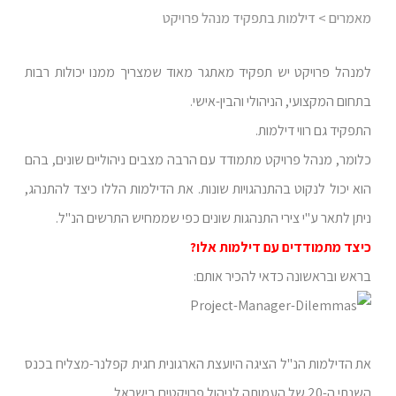
מאמרים
> דילמות בתפקיד מנהל פרויקט
למנהל פרויקט יש תפקיד מאתגר מאוד שמצריך ממנו יכולות רבות
בתחום המקצועי, הניהולי והבין-אישי.
התפקיד גם רווי דילמות.
כלומר, מנהל פרויקט מתמודד עם הרבה מצבים ניהוליים שונים, בהם
הוא יכול לנקוט בהתנהגויות שונות. את הדילמות הללו כיצד להתנהג,
ניתן לתאר ע"י צירי התנהגות שונים כפי שממחיש התרשים הנ"ל.
כיצד מתמודדים עם דילמות אלו?
בראש ובראשונה כדאי להכיר אותם:
את הדילמות הנ"ל הציגה היועצת הארגונית חגית קפלנר-מצליח בכנס
השנתי ה-20 של העמותה לניהול פרויקטים בישראל.