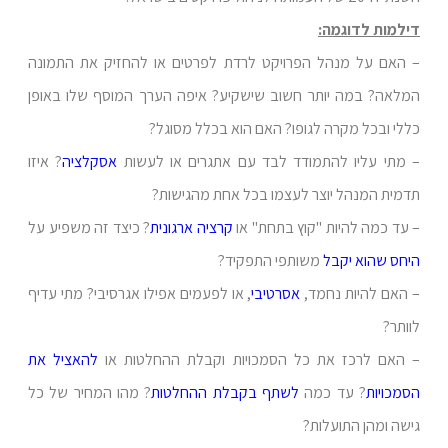
דילמות לדוגמה:
– האם על מנהל הפרויקט לרדת לפרטים או להחזיק את התמונה
המלאה? במה יותר חשוב שישקיע? איפה הערך המוסף שלו באופן
כללי ובכל מקרה לגופו? האם הוא בכלל מסוגל?
– מתי עליו להתמודד לבד עם אתגרים או לעשות
אסקלציה
? איזו
תדמית המנהל יוצר לעצמו בכל אחת מהגישות?
– עד כמה להיות "קוץ בתחת" או
קרציה ארגונית
? כיצד זה משפיע על
היחס שהוא יקבל
משותפי התפקיד?
– האם להיות נחמד,
אסרטיבי
, או לפעמים אפילו אגרסיבי? מתי עדיף
לוותר?
– האם לרכז את כל הסמכויות וקבלת ההחלטות או
להאציל את
הסמכויות
? עד כמה
לשתף בקבלת ההחלטות
? מהו המחיר של כל
גישה ומהן התועלות?