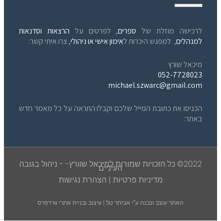
לרכישה מוזלת של
ספרים
, לפרטים על
הרצאות וסדנאות
למנהלים
, למפגש היכרות ל
אימון אישי או ניהולי
, צרו איתי קשר:
מיכאל שורץ
052-7728023
michael.szwarc@gmail.com
הכניסו את כתובת המייל שלכם וקבלו התראה על כל מאמר חדש
באתר:
2022© כל הזכויות שמורות למיכאל שוורץ- - ניהול בגובה
העיניים
מדיניות פרטיות
|
הצהרת נגישות
האתר עוצב ונבנה ע"י
אביתר טל | עיצוב ובניית אתרי וורדפרס