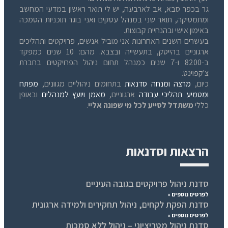
גר בכפר סבא, אב לארבעה, יש לי תואר ראשון במדעי המחשב
ומתמטיקה, תואר שני במנהל עסקים ואני בוגר תוכניות הסמכה
באימון אישי ובהנחיית קבוצות.
בעשרים השנים האחרונות אני מוביל אנשים, פרויקטים ותהליכים
ארגוניים בהייטק, בתעשייה ובצבא. מהם: 10 שנים כמפקד
ב-8200 ו-7 שנים כמנהל תחום ניהול הפרויקטים בחברת
צ'קפוינט.
כיום,
מרצה ומנחה סדנאות
בתחומים ניהוליים מגוונים,
מפתח
ומטמיע תהליכי עבודה
ארגוניים,
מאמן ויועץ למנהלים
ובאופן
כללי
משתדל לסייע לכל מי שפונה אליי
.
הרצאות וסדנאות
סדנת ניהול פרויקטים בגובה העיניים
לפרטים נוספים »
סדנת הפקת לקחים, ניהול תחקירים ולמידה ארגונית
לפרטים נוספים »
סדנת ניהול מטריציוני – ניהול ללא סמכות