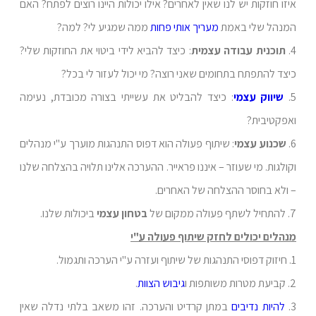
איזו חוזקות יש לנו שאין לאחרים? אילו יכולות היינו רוצים לפתח? האם
המנהל שלי באמת
מעריך אותי פחות
ממה שמגיע לי? למה?
4.
תוכנית עבודה עצמית
: כיצד להביא לידי ביטוי את החוזקות שלי?
כיצד להתפתח בתחומים שאני רוצה? מי יכול לעזור לי בכל?
5.
שיווק עצמי
: כיצד להבליט את עשייתי בצורה מכובדת, נעימה
ואפקטיבית?
6.
שכנוע עצמי
: שיתוף פעולה הוא דפוס התנהגות מוערך ע"י מנהלים
וקולגות. מי שעוזר – איננו פראייר. ההערכה אלינו תלויה בהצלחה שלנו
– ולא בחוסר ההצלחה של האחרים.
7. להתחיל לשתף פעולה ממקום של
בטחון עצמי
ביכולות שלנו.
מנהלים יכולים לחזק שיתוף פעולה ע"י
1. חיזוק דפוסי התנהגות של שיתוף ועזרה ע"י הערכה ותגמול.
2. קביעת מטרות משותפות ו
גיבוש הצוות
.
3.
להיות נדיבים
במתן קרדיט והערכה. זהו משאב בלתי נדלה שאין