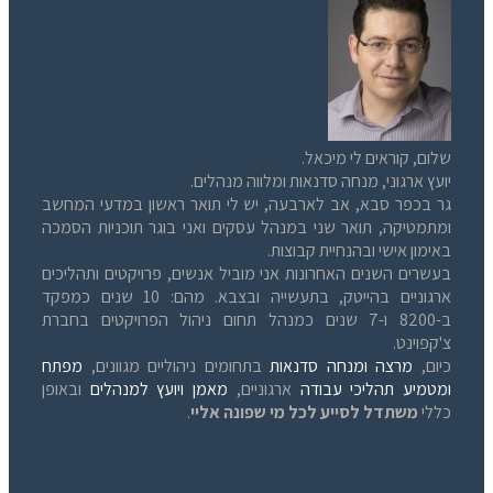
שלום, קוראים לי מיכאל.
יועץ ארגוני, מנחה סדנאות ומלווה מנהלים.
גר בכפר סבא, אב לארבעה, יש לי תואר ראשון במדעי המחשב
ומתמטיקה, תואר שני במנהל עסקים ואני בוגר תוכניות הסמכה
באימון אישי ובהנחיית קבוצות.
בעשרים השנים האחרונות אני מוביל אנשים, פרויקטים ותהליכים
ארגוניים בהייטק, בתעשייה ובצבא. מהם: 10 שנים כמפקד
ב-8200 ו-7 שנים כמנהל תחום ניהול הפרויקטים בחברת
צ'קפוינט.
כיום,
מרצה ומנחה סדנאות
בתחומים ניהוליים מגוונים,
מפתח
ומטמיע תהליכי עבודה
ארגוניים,
מאמן ויועץ למנהלים
ובאופן
כללי
משתדל לסייע לכל מי שפונה אליי
.