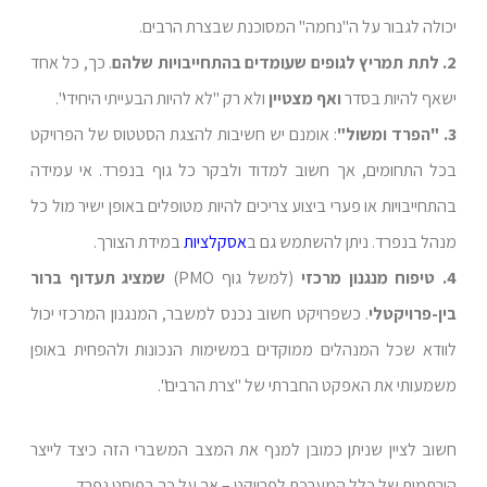
יכולה לגבור על ה"נחמה" המסוכנת שבצרת הרבים.
2. לתת תמריץ לגופים שעומדים בהתחייבויות שלהם
. כך, כל אחד
ישאף להיות בסדר
ואף מצטיין
ולא רק "לא להיות הבעייתי היחידי".
3. "הפרד ומשול"
: אומנם יש חשיבות להצגת הסטטוס של הפרויקט
בכל התחומים, אך חשוב למדוד ולבקר כל גוף בנפרד. אי עמידה
בהתחייבויות או פערי ביצוע צריכים להיות מטופלים באופן ישיר מול כל
מנהל בנפרד. ניתן להשתמש גם ב
אסקלציות
במידת הצורך.
4. טיפוח מנגנון מרכזי
(למשל גוף PMO)
שמציג תעדוף ברור
בין-פרויקטלי
. כשפרויקט חשוב נכנס למשבר, המנגנון המרכזי יכול
לוודא שכל המנהלים ממוקדים במשימות הנכונות ולהפחית באופן
משמעותי את האפקט החברתי של "צרת הרבים".
חשוב לציין שניתן כמובן למנף את המצב המשברי הזה כיצד לייצר
הירתמות של כלל המערכת לפרויקט – אך על כך בפוסט נפרד…