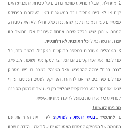
2. מתחילתו, סובל הפרויקט מוויכוחים רבים על סבירות התוכנית: האם
קיים או לא קיים מחסור ניכר במשאבים וזמן. העיכובים בפרויקט
מצטיירים כעדות מוכחת לכך שהתוכנית מלכתחילה לא היתה סבירה,
למרות שייתכן שיש בכלל סיבות אחרות לעיכובים אלו. תחושה כזו
יוצרת הרגשה כאילו
כל התוכנית לא רלוונטית
.
3. המנהלים מעורבים במספר פרויקטים במקביל. במצב כזה, כל
מנהל בוחן את הפרויקטים בהם הוא רוצה למקד את תשומת הלב שלו.
"צרת רבים" יכולה להתפרש אצל המנהל כמצב בו "יש מספיק
מנהלים מעורבים שידאגו להחזרת הפרויקט לפסים הנכונים. עדיף
שאני אתמקד כרגע בפרויקטים שתלויים רק בי". גישה זו כמובן מסוכנת
לפרויקט כי היא גורמת בפועל להיעדר אחריות אישית.
מה ניתן לעשות?
1. להתמיד
ב
בניית התשוקה לפרויקט
: לעורר את ההזדהות עם
התרומה של הפרויקט למטרות האסטרטגיות של הארגון. הזדהות שכזו