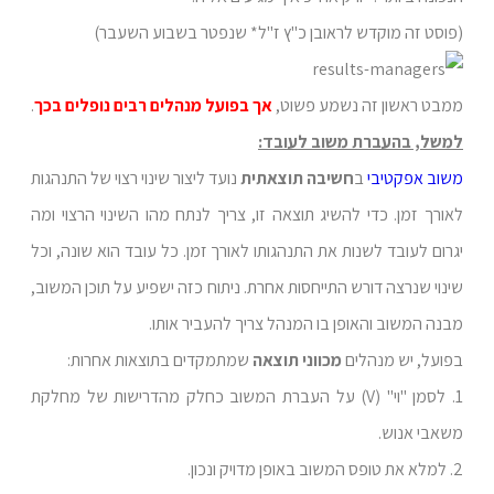
(פוסט זה מוקדש לראובן כ"ץ ז"ל* שנפטר בשבוע השעבר)
ממבט ראשון זה נשמע פשוט,
אך בפועל מנהלים רבים נופלים בכך
.
למשל, בהעברת משוב לעובד:
משוב אפקטיבי
ב
חשיבה תוצאתית
נועד ליצור שינוי רצוי של התנהגות
לאורך זמן. כדי להשיג תוצאה זו, צריך לנתח מהו השינוי הרצוי ומה
יגרום לעובד לשנות את התנהגותו לאורך זמן. כל עובד הוא שונה, וכל
שינוי שנרצה דורש התייחסות אחרת. ניתוח כזה ישפיע על תוכן המשוב,
מבנה המשוב והאופן בו המנהל צריך להעביר אותו.
בפועל, יש מנהלים
מכווני תוצאה
שמתמקדים בתוצאות אחרות:
1. לסמן "וי" (V) על העברת המשוב כחלק מהדרישות של מחלקת
משאבי אנוש.
2. למלא את טופס המשוב באופן מדויק ונכון.