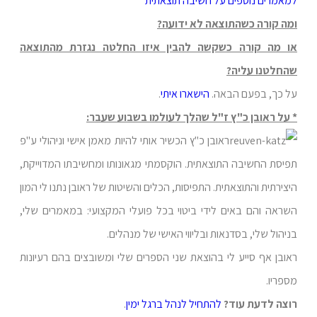
למאמרים נוספים על חשיבה תוצאתית
ומה קורה כשהתוצאה לא ידועה?
או מה קורה כשקשה להבין איזו החלטה נגזרת מהתוצאה
שהחלטנו עליה?
על כך, בפעם הבאה.
הישארו איתי
.
* על ראובן כ"ץ ז"ל שהלך לעולמו בשבוע שעבר:
ראובן כ"ץ הכשיר אותי להיות מאמן אישי וניהולי ע"פ
תפיסת החשיבה התוצאתית. הוקסמתי מגאונותו ומחשיבתו המדוייקת,
היצירתית והתוצאתית. התפיסות, הכלים והשיטות של ראובן נתנו לי המון
השראה והם באים לידי ביטוי בכל פועלי המקצועי: במאמרים שלי,
בניהול שלי, בסדנאות ובליווי האישי של מנהלים.
ראובן אף סייע לי בהוצאת שני הספרים שלי ומשובצים בהם רעיונות
מספריו.
רוצה לדעת עוד?
להתחיל לנהל ברגל ימין
.