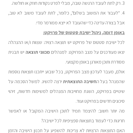
3. רק לתת לעובד הרגשה טובה, מבלי לפרט נקודות חוזק או חולשה.
4. "לעבור את המשוב בשלום", כלומר, לתת לעובד משוב לא טוב,
אבל בצורה עדינה כדי שהעובד לא ייצא ממורמר מדי.
באופן דומה, ניהול ישיבת סטטוס של פרויקט:
לכל ישיבת סטטוס של פרויקט יש תוצאה רצויה: שצוות ו/או ההנהלה
יצאו מעודכנים על מצב הפרויקט. למנהלים
מכווני תוצאה
יש תבנית
מסודרת ותוכן מאורגן באופן מקצועי.
אולם, מעבר לעדכון מצב הפרויקט, בכל שבוע ייתכנו תוצאות נוספות
שהמנהל בעל ה
חשיבה התוצאתית
ירצה להשיג. למשל הסכמה על
שינויים בפרויקט, השגת מחוייבות המנהלים למשימות חדשות, זיהוי
סיכונים חדשים בפרויקט ועוד.
מה יותר חשוב: להיצמד תמיד לתוכן הישיבה המקובל או לאפשר
חריגות כדי לעמוד בתוצאות ספציפיות לכל ישיבה?
האם התוצאות הרצויות לא צריכות להשפיע על תכנון הישיבה והזמן