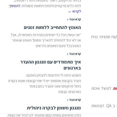
בניהול פרויקטים, לשפר מיומנויות ניהול רלוונטיות,
לתת כלים פרקטיים ולפתח תחושת מסוגלות.
להמשיך
לקרוא
←
קראו עוד »
האומץ להתחייב ללוחות זמנים
"אני עושה הכל כדי שנסיים במהירות האפשרית, אבל
לקוח ספציפי. נניח
אני לא יכול להתחייב לתאריך מסוים".משפט שנאמר
כמעט בכל פעם כשאנחנו נדרשים
קראו עוד »
איך מתמודדים עם מנגנון ההעדר
בארגונים
השבוע היתה לי הזדמנות להבחין באפקט
העדר בקבוצת ווטסאפ: יש לי שתי קבוצות שונות בקורס
ניהול פרוקטים שאני מעביר בזום באחד
ת
. למשל: איכות
הארגונים: קבוצת
קראו עוד »
ברגע שהוגדרה התוצאה הרצויה, המנהלים נפתחו למגוון רחב יותר של פתרונות שיובילו לתוצאה הרצויה, מעבר לפתירת הסוגיה של משאבים ב QA. דוגמאות
מנגנון משומן לבקרה ניהולית
כולנו מחפשים נוסחת קסם שתעזור לנו לנהל את הצוות