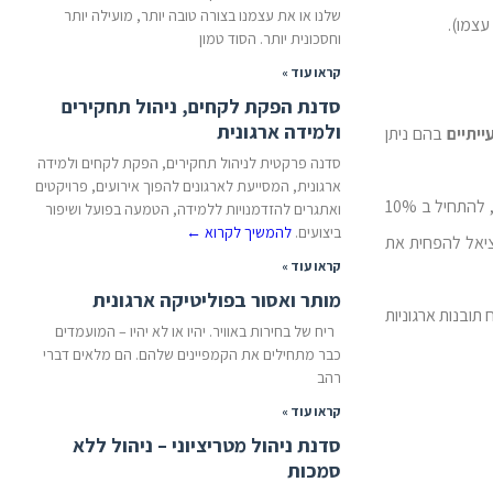
שלנו או את עצמנו בצורה טובה יותר, מועילה יותר
וחסכונית יותר. הסוד טמון
קראו עוד »
סדנת הפקת לקחים, ניהול תחקירים
ולמידה ארגונית
ייתיים
בהם ניתן
סדנה פרקטית לניהול תחקירים, הפקת לקחים ולמידה
ארגונית, המסייעת לארגונים להפוך אירועים, פרויקטים
5. מימוש תוכנית בדיקות איטרטיבית שמטרתה לבחון מידת וודאות באיזורים שונים במוצר וקביעת המשך פעולה בהתאם לקריטריונים שונים. למשל, להתחיל ב 10%
ואתגרים להזדמנויות ללמידה, הטמעה בפועל ושיפור
ביצועים.
להמשיך לקרוא
←
 כזו יש פוטנציאל להפחית את
קראו עוד »
מותר ואסור בפוליטיקה ארגונית
תובנות ארגוניות
ריח של בחירות באוויר. יהיו או לא יהיו – המועמדים
כבר מתחילים את הקמפיינים שלהם. הם מלאים דברי
רהב
קראו עוד »
סדנת ניהול מטריציוני – ניהול ללא
סמכות