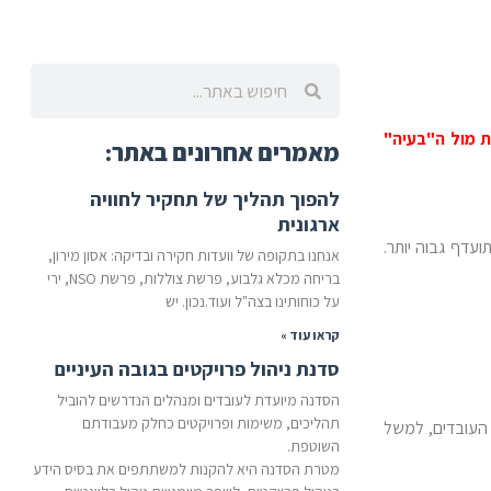
 מול ה"בעיה"
מאמרים אחרונים באתר:
להפוך תהליך של תחקיר לחוויה
ארגונית
חר שתועדף גבוה יותר.
אנחנו בתקופה של וועדות חקירה ובדיקה: אסון מירון,
בריחה מכלא גלבוע, פרשת צוללות, פרשת NSO, ירי
על כוחותינו בצה"ל ועוד.נכון. יש
קראו עוד »
סדנת ניהול פרויקטים בגובה העיניים
הסדנה מיועדת לעובדים ומנהלים הנדרשים להוביל
תהליכים, משימות ופרויקטים כחלק מעבודתם
בנה ע"י העובדים, למשל
השוטפת.
מטרת הסדנה היא להקנות למשתתפים את בסיס הידע