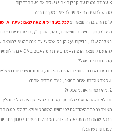
3. עבודה זמנית עם קבלן חיצוני שישלים את פער הבדיקות.
מה יש לחשיבה תוצאתית להציע במקרה הזה?
ע"פ החשיבה התוצאתית:
לכל בעיה יש תוצאה שאם נשיגה, או שה
(ציטוט מתוך "חשיבה תוצאתית",מאת ראובן כ"ץ, הוצאת ידיעות אחרונות, 06
במקרה שלנו, בדיקות QA הן רק אמצעי על מנת 
שהגענו לתוצאה הרצויה – אזי בעיית המשאבים ב QA אינה רלוונטית עוד.
מה התרחש בפועל?
כבר עם הגדרת התוצאה הרצויה והצגתה, התפתחו שני דיוניים מענייני
1. כיצד מוגדרת איכות המוצר, וכיצד מודדים אותה?
2. מהי רמת וודאות מספקת?
זהו לא נושא הפוסט שלנו, אך מסתבר שהארגון היה רגיל לתהליך מ
המוצר צריכה להימדד גם לפי חוויית המשתמש ולא רק לפי כמות הב
לפתרונות שהועלו: