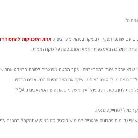
צאתית?
ם עם שותפי תפקיד (בעיקר בניהול מטריציוני).
אחת הטכניקות להתמודדות
את צורת החשיבה באמצעות דוגמא המתבססת על מקרה אמיתי.
 מנהל ה-QA הודיע למנהל הפרוייקט שלא יוכל לעמוד בהתחייבויותיו עקב הסטת משאבים לטובת פרוייקט א
 ולדחות את מועד סיומו באופן שישקף את מצב זמינות המשאבים החדש.
 מנת לדון במענה לבעיה: "איך משלימים את פער המשאבים ב QA?"
ות העבודה של אנשי ה QA: בערבים ובימי שישי (קיימים פתרונות ארגוניים למימוש תוכנית כזו באופן שתתקבל בה