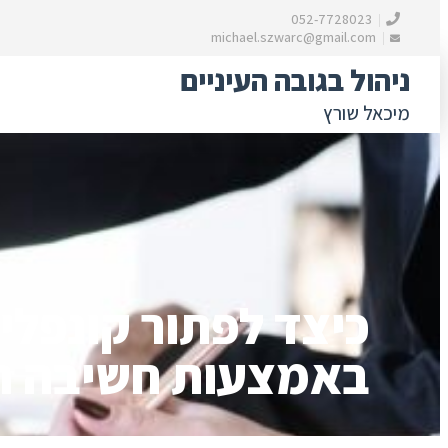
052-7728023
michael.szwarc@gmail.com
ניהול בגובה העיניים
מיכאל שורץ
לדלג לתוכן
דילוג
לתוכן
כיצד לפתור קונפלי
באמצעות חשיבה ת