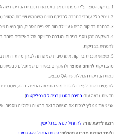
1. בדיקת המוצר ע"י המפתחים אך באמצעות תוכנית הבדיקות שה QA הגדיר (כדי למנוע "חיפוש מתחת לפנס" שעלול להיגרם כשהמפתח בודק את עצמו).
2. ניצול כלל עובדי החברה לבדיקת חוויית משתמש ויציבות המוצר (במוצר הזה זה היה אפשרי. פתרון זה לא בהכרח רלוונטי תמיד).
3. הרחבת בדיקות הביתא ע"י לקוחות חיצוניים נוספים, תוך תיאום ציפיות עם הלקוחות.
4. השקעת זמן נוסף בניתוח והגדרה מדוייקת של האיזורים היותר בעייתיים (בהם צריך להתמקד בבדיקות), אך יותר חשוב מכך – איזורים
להפחית בבדיקות.
מהבדיקות
לרוחב המוצר
כמות הבדיקות הכוללת שה QA מבצע.
לפעמים חשוב לעצור ולהגדיר מהי התוצאה הרצויה. ברגע שמגדירים או
חדשות. (ראה עוד:
בחירת הסגנון בניהול קונפליקטים
)
אני מאוד ממליץ לנסות את הגישה הזאת בבעיות ניהוליות נוספות.
רוצה לדעת עוד?
להתחיל לנהל ברגל ימין
.
ולעוד קפיצת מדרגה ניהולית
:
סודות הניהול האפקטיבי
.