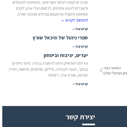
סדנה פרקטית לניהול מטריציוני, המסייעת למנהלים
ולעובדים להניע עמיתים, לרתום בעלי עניין, לקדם
משימות ולהוביל פרויקטים גם ללא סמכות ישירה.
להמשיך לקרוא
←
קראו עוד »
ספרי ניהול של מיכאל שורץ
קראו עוד »
יעדים, יציבות וביטחון
עד לפני חודשיים היתה לו שגרה ברורה: פיזור הילדים
המאמר הבא:
בבוקר, הגעה לעבודה, מיילים, טלפונים, פגישות, חזרה
ון הניהולי שלנו
הביתה, שגרת ערב. רשימת
קראו עוד »
יצירת קשר