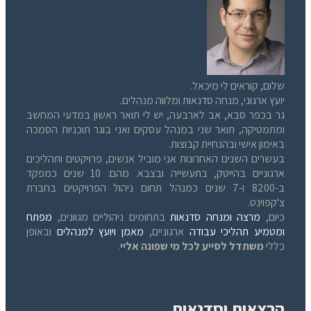
שלום, קוראים לי מיכאל.
יועץ ארגוני, מנחה סדנאות ומלווה מנהלים.
גר בכפר סבא, אב לארבעה, יש לי תואר ראשון במדעי המחשב
ומתמטיקה, תואר שני במנהל עסקים ואני בוגר תוכניות הסמכה
באימון אישי ובהנחיית קבוצות.
בעשרים השנים האחרונות אני מוביל אנשים, פרויקטים ותהליכים
ארגוניים בהייטק, בתעשייה ובצבא. מהם: 10 שנים כמפקד
ב-8200 ו-7 שנים כמנהל תחום ניהול הפרויקטים בחברת
צ'קפוינט.
כיום,
מרצה ומנחה סדנאות
בתחומים ניהוליים מגוונים,
מפתח
ומטמיע תהליכי עבודה
ארגוניים,
מאמן ויועץ למנהלים
ובאופן
כללי
משתדל לסייע לכל מי שפונה אליי
.
הרצאות וסדנאות