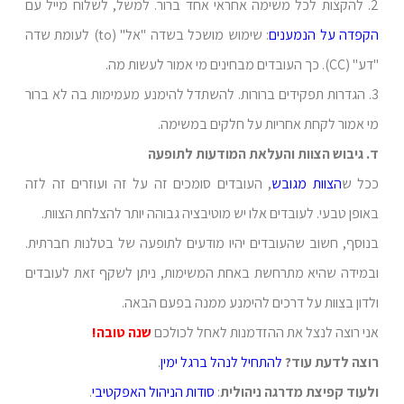
2. להקצות לכל משימה אחראי אחד ברור. למשל, לשלוח מייל עם
הקפדה על הנמענים
: שימוש מושכל בשדה "אל" (to) לעומת שדה
"דע" (CC). כך העובדים מבחינים מי אמור לעשות מה.
3. הגדרות תפקידים ברורות. להשתדל להימנע מעמימות בה לא ברור
מי אמור לקחת אחריות על חלקים במשימה.
ד. גיבוש הצוות והעלאת המודעות לתופעה
ככל ש
הצוות מגובש
, העובדים סומכים זה על זה ועוזרים זה לזה
באופן טבעי. לעובדים אלו יש מוטיבציה גבוהה יותר להצלחת הצוות.
בנוסף, חשוב שהעובדים יהיו מודעים לתופעה של בטלנות חברתית.
ובמידה שהיא מתרחשת באחת המשימות, ניתן לשקף זאת לעובדים
ולדון בצוות על דרכים להימנע ממנה בפעם הבאה.
אני רוצה לנצל את ההזדמנות לאחל לכולכם
שנה טובה!
רוצה לדעת עוד?
להתחיל לנהל ברגל ימין
.
ולעוד קפיצת מדרגה ניהולית
:
סודות הניהול האפקטיבי
.