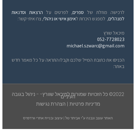
לרכישה מוזלת של
ספרים
, לפרטים על
הרצאות וסדנאות
למנהלים
, למפגש היכרות ל
אימון אישי או ניהולי
, צרו איתי קשר:
מיכאל שורץ
052-7728023
michael.szwarc@gmail.com
הכניסו את כתובת המייל שלכם וקבלו התראה על כל מאמר חדש
באתר:
2022© כל הזכויות שמורות למיכאל שוורץ- - ניהול בגובה
העיניים
מדיניות פרטיות
|
הצהרת נגישות
האתר עוצב ונבנה ע"י
אביתר טל | עיצוב ובניית אתרי וורדפרס