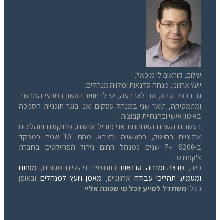
שלום, קוראים לי מיכאל.
יועץ ארגוני, מנחה סדנאות ומלווה מנהלים.
גר בכפר סבא, אב לארבעה, יש לי תואר ראשון במדעי המחשב
ומתמטיקה, תואר שני במנהל עסקים ואני בוגר תוכניות הסמכה
באימון אישי ובהנחיית קבוצות.
בעשרים השנים האחרונות אני מוביל אנשים, פרויקטים ותהליכים
ארגוניים בהייטק, בתעשייה ובצבא. מהם: 10 שנים כמפקד
ב-8200 ו-7 שנים כמנהל תחום ניהול הפרויקטים בחברת
צ'קפוינט.
כיום,
מרצה ומנחה סדנאות
בתחומים ניהוליים מגוונים,
מפתח
ומטמיע תהליכי עבודה
ארגוניים,
מאמן ויועץ למנהלים
ובאופן
כללי
משתדל לסייע לכל מי שפונה אליי
.