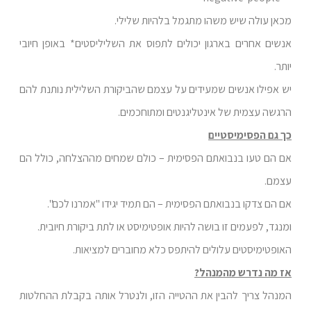
מכאן עולה שיש משהו מתגמל בלהיות שלילי.
אנשים אחרים בארגון יכולים לתפוס את השליליסטים* באופן חיובי
יותר.
יש אפילו אנשים שמעידים על עצמם שהביקורת השלילית נותנת להם
הרגשה עצמית של אינטליגנטים ומתוחכמים.
כך גם הפסימיסטיים
אם הם טעו בנבואתם הפסימית – כולם שמחים מההצלחה, כולל הם
עצמם.
אם הם צדקו בנבואתם הפסימית – הם תמיד יגידו "אמרנו לכם".
ומנגד, לפעמים זו בושה להיות אופטימיסט או לתת ביקורת חיובית.
האופטימיסטים עלולים להיתפס כלא מחוברים למציאות.
אז מה נדרש מהמנהל?
המנהל צריך להבין את ההטייה הזו, ולנטרל אותה בקבלת ההחלטות