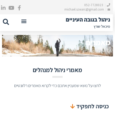
052-7728023
michael.szwarc@gmail.com
ניהול בגובה העיניים
מיכאל שורץ
צור קשר
דף הבית
לדלג לתוכן
דילוג
מאמרים
לתוכן
דף הבית
> מאמרים
מאמרי ניהול למנהלים
לחצו על נושא שמעניין אתכם כדי לקרוא מאמרים רלוונטיים
כניסה לתפקיד