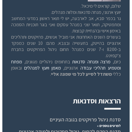
שלום, קוראים לי מיכאל.
יועץ ארגוני, מנחה סדנאות ומלווה מנהלים.
גר בכפר סבא, אב לארבעה, יש לי תואר ראשון במדעי המחשב
ומתמטיקה, תואר שני במנהל עסקים ואני בוגר תוכניות הסמכה
באימון אישי ובהנחיית קבוצות.
בעשרים השנים האחרונות אני מוביל אנשים, פרויקטים ותהליכים
ארגוניים בהייטק, בתעשייה ובצבא. מהם: 10 שנים כמפקד
ב-8200 ו-7 שנים כמנהל תחום ניהול הפרויקטים בחברת
צ'קפוינט.
כיום,
מרצה ומנחה סדנאות
בתחומים ניהוליים מגוונים,
מפתח
ומטמיע תהליכי עבודה
ארגוניים,
מאמן ויועץ למנהלים
ובאופן
כללי
משתדל לסייע לכל מי שפונה אליי
.
הרצאות וסדנאות
סדנת ניהול פרויקטים בגובה העיניים
לפרטים נוספים »
סדנת הפקת לקחים, ניהול תחקירים ולמידה ארגונית