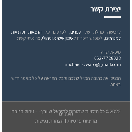
יצירת קשר
לרכישה מוזלת של
ספרים
, לפרטים על
הרצאות וסדנאות
למנהלים
, למפגש היכרות ל
אימון אישי או ניהולי
, צרו איתי קשר:
מיכאל שורץ
052-7728023
michael.szwarc@gmail.com
הכניסו את כתובת המייל שלכם וקבלו התראה על כל מאמר חדש
באתר:
2022© כל הזכויות שמורות למיכאל שוורץ- - ניהול בגובה
העיניים
מדיניות פרטיות
|
הצהרת נגישות