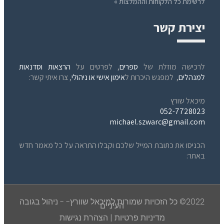
לרשימת כל הלקוחות וההמלצות »
יצירת קשר
לרכישה מוזלת של
ספרים
, לפרטים על
הרצאות וסדנאות
למנהלים
, למפגש היכרות ל
אימון אישי או ניהולי
, צרו איתי קשר:
מיכאל שורץ
052-7728023
michael.szwarc@gmail.com
הכניסו את כתובת המייל שלכם וקבלו התראה על כל מאמר חדש
באתר:
2022© כל הזכויות שמורות למיכאל שוורץ- - ניהול בגובה
העיניים
מדיניות פרטיות
|
הצהרת נגישות