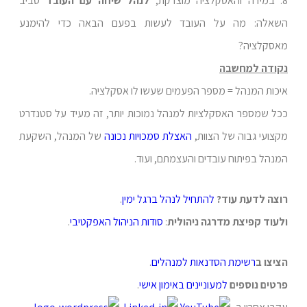
8. במידה והאסקלציה מוצדקת,
לנהל שיחה עם העובד
סביב
השאלה: מה על העובד לעשות בפעם הבאה כדי להימנע
מאסקלציה?
נקודה למחשבה
איכות המנהל = מספר הפעמים שעשו לו אסקלציה.
ככל שמספר האסקלציות למנהל נמוכות יותר, זה מעיד על סטנדרט
מקצועי גבוה של הצוות,
האצלת סמכויות נכונה
של המנהל, השקעת
המנהל בפיתוח עובדים והעצמתם, ועוד.
רוצה לדעת עוד?
להתחיל לנהל ברגל ימין
.
ולעוד קפיצת מדרגה ניהולית
:
סודות הניהול האפקטיבי
.
הציצו ב
רשימת הסדנאות למנהלים
.
פרטים נוספים
למעוניינים
באימון אישי
.