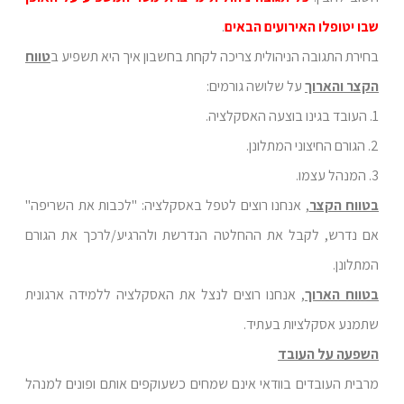
שבו יטופלו האירועים הבאים
.
בחירת התגובה הניהולית צריכה לקחת בחשבון איך היא תשפיע ב
טווח
הקצר והארוך
על שלושה גורמים:
1. העובד בגינו בוצעה האסקלציה.
2. הגורם החיצוני המתלונן.
3. המנהל עצמו.
בטווח הקצר
, אנחנו רוצים לטפל באסקלציה: "לכבות את השריפה"
אם נדרש, לקבל את ההחלטה הנדרשת ולהרגיע/לרכך את הגורם
המתלונן.
בטווח הארוך
, אנחנו רוצים לנצל את האסקלציה ללמידה ארגונית
שתמנע אסקלציות בעתיד.
השפעה על העובד
מרבית העובדים בוודאי אינם שמחים כשעוקפים אותם ופונים למנהל