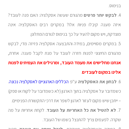
בנימוס.
4.
לבקש יותר פרטים
מהגורם שעשה אסקלציה: האם פנה לעובד?
איזה מענה קיבלו פניות אלו? במקרים רבים האסקלציה אינה
מוצדקת, ויש מקום להעיר על כך בנימוס לגורם המתלונן.
5. במקרים מסויימים, במידה והתבצעה אסקלציה פזיזה מדי, לבקש
מהגורם החיצוני לפנות חזרה לעובד על מנת לקבל מענה. אחרת,
אנחנו מחלישים את מעמד העובד, ומרגילים את העמיתים לפנות
אלינו במקום לעובדים
.
6.
לבחון את האסקלציה
ע"פ
הכללים הארגוניים לאסקלציה נכונה
.
כשמדובר על אסקלציה בתוך הארגון (לא כשמדובר על לקוח או ספק)
– ייתכן שיש מקום לעזור לארגון לשפר את דרכי התקשורת הפנימיים.
7.
לא להטיל את כל האחריות על העובד
. לקחת אחריות על מה
שקרה. לפעמים צריך להתנצל בשמו של העובד.