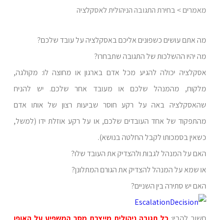
מאמרים
> בחירת התגובה הניהולית לאסקלציה
מה אתם עושים כשפונים אליכם באסקלציה על עובד שלכם?
מה יהיו ההשלכות של התגובה שתבחרו?
אסקלציה יכולה להגיע מכל אדם בארגון או מחוצה לו: מקולגה,
מלקוח, מהמנהל שלכם או מעובד אחר שלכם. יש להניח
שהאסקלציה באה על רקע חוסר שביעות רצון של אותו אדם
מהתפקוד של אחד העובדים שלכם, או על רקע אוזלת ידו (למשל,
כשאין בסמכותו לקבל החלטה בנושא).
האם על המנהל לגבות ולהצדיק את העובד שלו?
או שמא על המנהל להצדיק את הגורם המתלונן?
האם יש סתירה בין השניים?
חשוב להבין:
כל תגובה ניהולית מייצרת מסר המשפיע על האופן